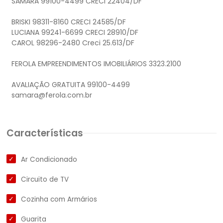
SAMARA 99100-4499 CRECI 22404/DF
BRISKI 98311-8160 CRECI 24585/DF
LUCIANA 99241-6699 CRECI 28910/DF
CAROL 98296-2480 Creci 25.613/DF
FEROLA EMPREENDIMENTOS IMOBILIÁRIOS 3323.2100
AVALIAÇÃO GRATUITA 99100-4499
samara@ferola.com.br
Características
Ar Condicionado
Circuito de TV
Cozinha com Armários
Guarita