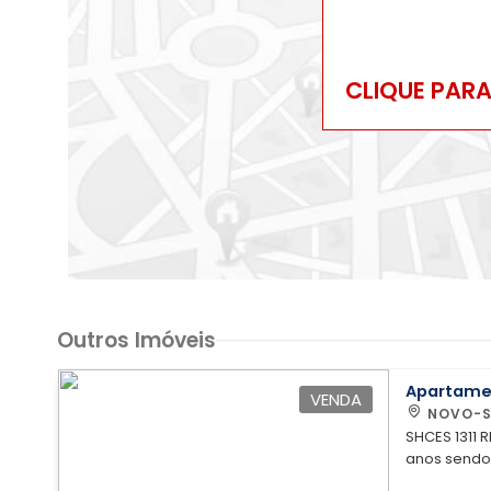
CLIQUE PAR
Outros Imóveis
Apartame
VENDA
NOVO-S
SHCES 1311 REFORMADO! VAZADO! 98311-8160 FEROLA, há 27
anos sendo 
exclusivida