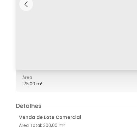
0/10
Área
175,00 m²
Detalhes
Venda de Lote Comercial
Área Total:
300,00 m²