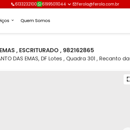
6133232100
61995011044
ferola@ferola.com.br
viços
Quem Somos
 EMAS , ESCRITURADO , 982162865
TO DAS EMAS, DF Lotes , Quadra 301 , Recanto d