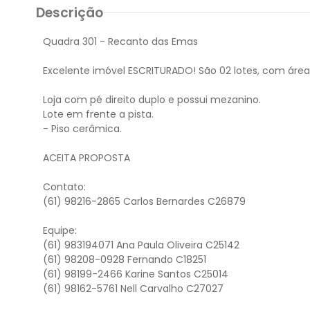
Descrição
Quadra 301 - Recanto das Emas
Excelente imóvel ESCRITURADO! São 02 lotes, com área
Loja com pé direito duplo e possui mezanino.
Lote em frente a pista.
- Piso cerâmica.
ACEITA PROPOSTA
Contato:
(61) 98216-2865 Carlos Bernardes C26879
Equipe:
(61) 983194071 Ana Paula Oliveira C25142
(61) 98208-0928 Fernando C18251
(61) 98199-2466 Karine Santos C25014
(61) 98162-5761 Nell Carvalho C27027