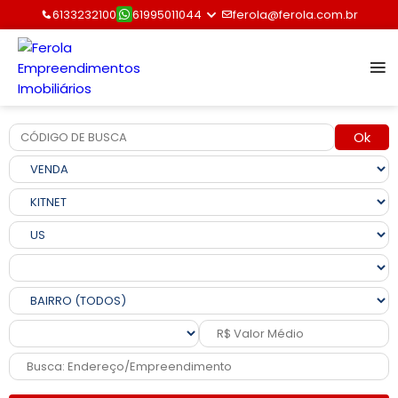
6133232100
61995011044
ferola@ferola.com.br
Ok