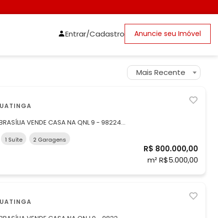
Entrar/Cadastro
Anuncie seu Imóvel
Mais Recente
GUATINGA
BRASÍLIA VENDE CASA NA QNL 9 - 98224-
A FINANCIAMENTO - VARANDA
1 Suíte
2 Garagens
R$ 800.000,00
UADRAS DE TAGUATINGA NA QNL 9 SE
m² R$5.000,00
NFORTO E
GUATINGA