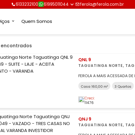
6133232100
61995011044
ferola@ferola.com.br
viços
Quem Somos
s encontrados
QNL 9
TAGUATINGA NORTE, TA
FEROLA A MAIS ACESSADA DE 
8049 - SUITE - LAJE - ACEIT
Casa 160,00 m²
3 Quartos
OPORTUNIDADE ÚNICA! CASA COM DUAS RESIDÊNCIAS NO MESMO
LOTE, NUMAS DAS MELHORES Q
Creci:
VOCÊ PROCURA ESPAÇO, CO
11476
QNJ 9
TAGUATINGA NORTE, TA