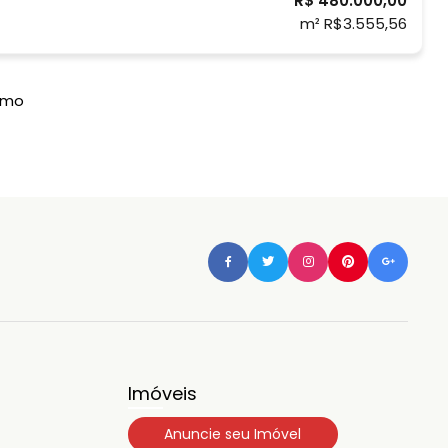
R$ 480.000,00
om a cozinha, quarto e área de
m² R$3.555,56
imo
Imóveis
Anuncie seu Imóvel