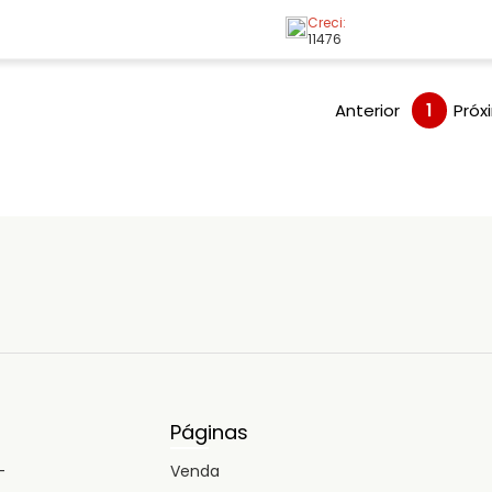
Outra com sala conjugada c
Creci:
serviço. Ótima
11476
Anterior
1
Próx
Páginas
-
Venda