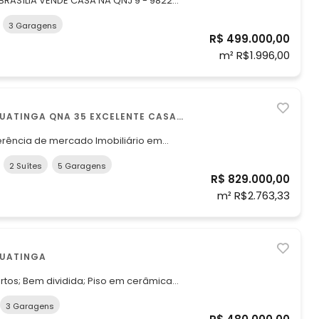
BRASÍLIA VENDE CASA NA QNJ 9 - 98224-
3 Garagens
R$ 499.000,00
e área útil. O imóvel conta com três
m² R$1.996,00
EXCELENTE CASA
erência de mercado Imobiliário em
2 Suítes
5 Garagens
R$ 829.000,00
3 quartos sendo 02suí
m² R$2.763,33
GUATINGA
rtos; Bem dividida; Piso em cerâmica
três moradias; Todas com entradas
3 Garagens
to, sala, cozinha e área se serviço;