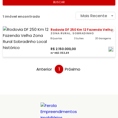
BUSCAR
Mais Recente
1 imóvel encontrado
Rodovia DF 250 Km 12 Fazenda Velha
ZONA RURAL, SOBRADINHO
8 Quartos
3 Suítes
20 Garagens
R$ 2.150.000,00
m² R$2.053,49
Anterior
1
Próximo