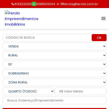
6133232100
61995011044
ferola@ferola.com.br
Ok