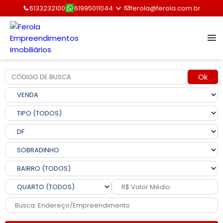
6133232100
61995011044
ferola@ferola.com.br
Ok