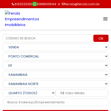
6133232100
61995011044
ferola@ferola.com.br
Ok