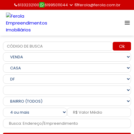
6133232100
61995011044
ferola@ferola.com.br
Ok