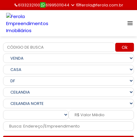
6133232100
61995011044
ferola@ferola.com.br
Ok