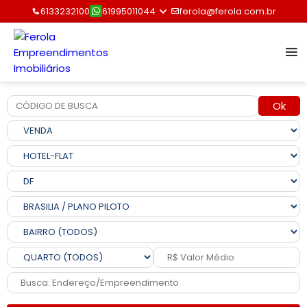
6133232100
61995011044
ferola@ferola.com.br
Ok