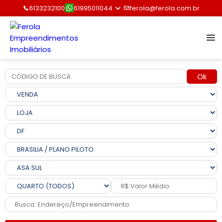
6133232100
61995011044
ferola@ferola.com.br
Ok