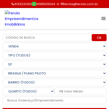
6133232100
61995011044
ferola@ferola.com.br
Ok