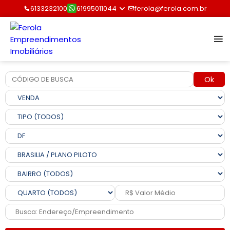
6133232100
61995011044
ferola@ferola.com.br
Ok