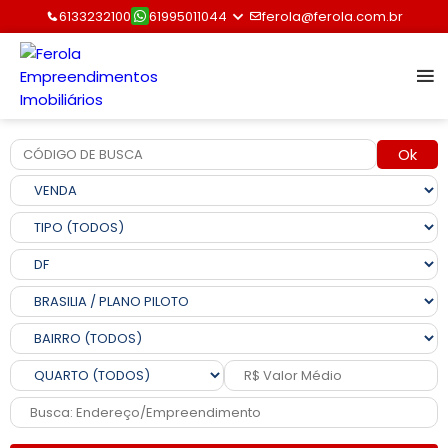
6133232100
61995011044
ferola@ferola.com.br
Ok