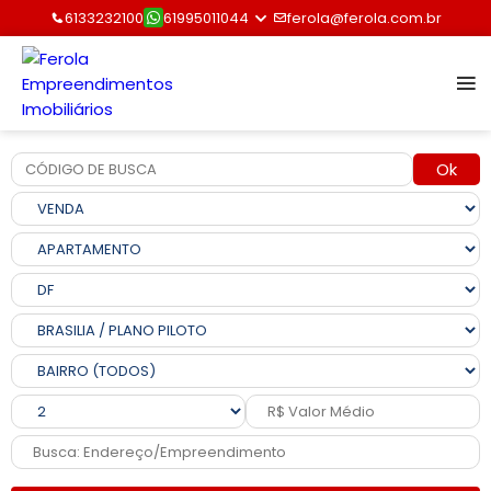
6133232100
61995011044
ferola@ferola.com.br
Ok