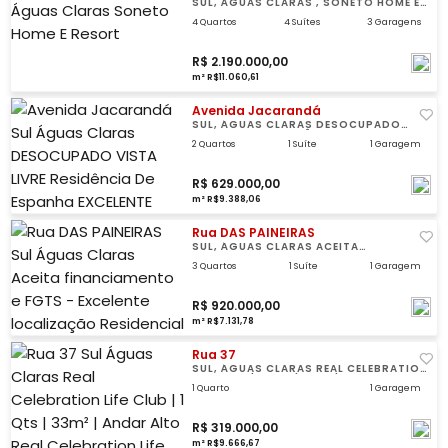
SUL, ÁGUAS CLARAS , SONETO HOME E
RESORT
4 Quartos
4 Suítes
3 Garagens
R$ 2.190.000,00
m² R$11.060,61
Avenida Jacarandá
SUL, ÁGUAS CLARAS DESOCUPADO
VISTA LIVRE, RESIDÊNCIA DE ESPANHA
2 Quartos
1 Suíte
1 Garagem
R$ 629.000,00
m² R$9.388,06
Rua DAS PAINEIRAS
SUL, ÁGUAS CLARAS ACEITA
FINANCIAMENTO E FGTS - EXCELENTE
LOCALIZAÇÃO, RESIDENCIAL PAINEIRAS
3 Quartos
1 Suíte
1 Garagem
R$ 920.000,00
m² R$7.131,78
Rua 37
SUL, ÁGUAS CLARAS REAL CELEBRATION
LIFE CLUB | 1 QTS | 33M² | ANDAR ALTO,
REAL CELEBRATION LIFE CLUB
1 Quarto
1 Garagem
R$ 319.000,00
m² R$9.666,67