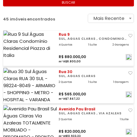
BUSCAR
Mais Recente
45 imóveis encontrados
Rua 9
SUL, ÁGUAS CLARAS , CONDOMÍNIO
RESIDENCIAL PIAZZA DI ITALIA
4 Quartos
1 Suíte
2 Garagens
R$ 880.000,00
m² R$8.800,00
Rua 30
SUL, ÁGUAS CLARAS
2 Quartos
1 Suíte
1 Garagem
R$ 565.000,00
m² R$7.847,22
Avenida Pau Brasil
SUL, ÁGUAS CLARAS , VIA AZALEAS
2 Quartos
1 Suíte
R$ 820.000,00
m² R$10.933,33