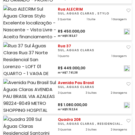
Rua ALECRIM
SUL, ÁGUAS CLARAS , STYLO
2 Quartos
1 Suíte
1 Garagem
R$ 450.000,00
m² R$9.183,67
Rua 37
SUL, ÁGUAS CLARAS
1 Quarto
1 Garagem
R$ 449.000,00
m² R$7.741,38
Avenida Pau Brasil
SUL, ÁGUAS CLARAS
3 Quartos
3 Suítes
2 Garagens
R$ 1.080.000,00
m² R$9.152,54
Quadra 208
SUL, ÁGUAS CLARAS , RESIDENCIAL
SANTORINI
3 Quartos
2 Suítes
2 Garagens