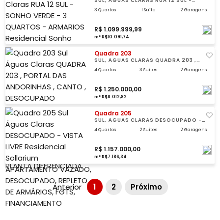
SUL, ÁGUAS CLARAS RUA 12 SUL -
SONHO VERDE - 3 QUARTOS -
ARMARIOS, RESIDENCIAL SONHO VERDE
3 Quartos
1 Suíte
2 Garagens
R$ 1.099.999,99
m² R$10.091,74
Quadra 203
SUL, ÁGUAS CLARAS QUADRA 203 ,
PORTAL DAS ANDORINHAS , CANTO ,
DESOCUPADO , RESIDENCIAL PORTAL
4 Quartos
3 Suítes
2 Garagens
DAS ANDORINHAS
R$ 1.250.000,00
m² R$8.012,82
Quadra 205
SUL, ÁGUAS CLARAS DESOCUPADO -
VISTA LIVRE , RESIDENCIAL SOLLARIUM
4 Quartos
2 Suítes
2 Garagens
R$ 1.157.000,00
m² R$7.186,34
Anterior
1
2
Próximo