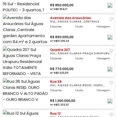
R$ 850.000,00
m² R$8.854,17
Avenida das Araucárias
SUL, ÁGUAS CLARAS ,CENTRALE
2 Quartos
1 Suíte
1 Garagem
R$ 890.000,00
m² R$10.595,24
Quadra 207
SUL, ÁGUAS CLARAS PRAÇA UIRAPURU,
RESIDENCIAL ITÁLIA
2 Quartos
1 Suíte
1 Garagem
R$ 770.000,00
m² R$9.625,00
Rua 36
SUL, ÁGUAS CLARAS RESID. OURO
BRANCO V
3 Quartos
1 Suíte
1 Garagem
R$ 1.200.000,00
m² R$13.333,33
Rua 12