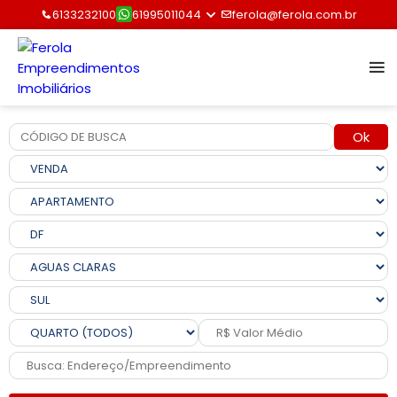
6133232100
61995011044
ferola@ferola.com.br
Ok