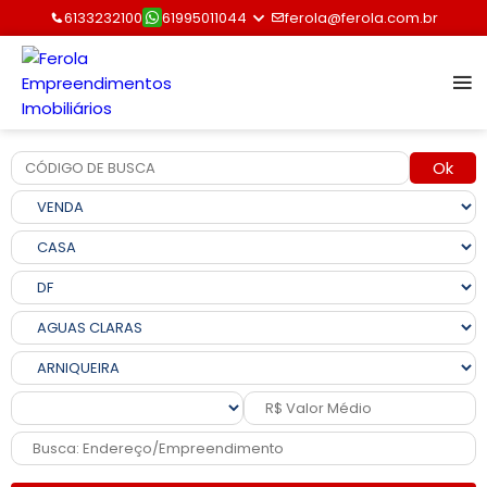
6133232100
61995011044
ferola@ferola.com.br
Ok