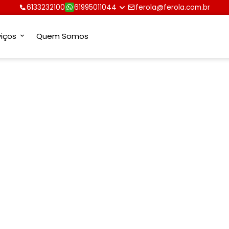
6133232100
61995011044
ferola@ferola.com.br
viços
Quem Somos