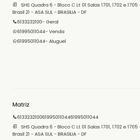
Sábado: 9h às 12h. ****OBSERVAÇÃO IMPORTANTE **** O
SHS Quadra 6 - Bloco C Lt 01 Salas 1701, 1702 e 1705 
valor referente à taxa de condomínio poderá sofrer
Brasil 21 - ASA SUL - BRASILIA - DF
alteração sem prévio aviso, a qual deverá ser
confirmado pelo interessado na locação, junto à
6133232100
- Geral
administração do condomínio. O valor do IPTU que se
refere a 1° das 6 parcelas que poderá sofrer variação
61995011044
- Venda
uma vez que é estabelecido pelo GDF.
61995011044
- Aluguel
Matriz
6133232100
61995011044
61995011044
SHS Quadra 6 - Bloco C Lt 01 Salas 1701, 1702 e 1705 
Brasil 21 - ASA SUL - BRASILIA - DF