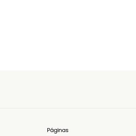
jarbas@ferola.com.br
- 98224-8049 FEROLA
EMPREENDIMENTOS IMOBILIÁRIOS. 3323-2100
Páginas