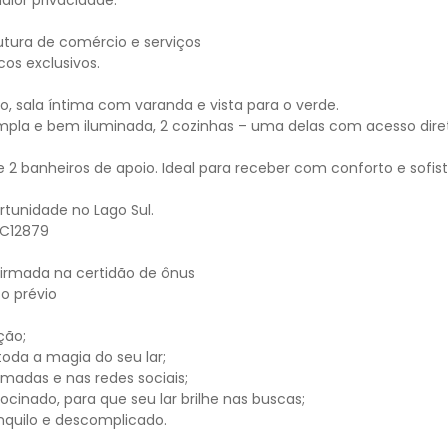
ior privacidade.
utura de comércio e serviços
icos exclusivos.
io, sala íntima com varanda e vista para o verde.
a ampla e bem iluminada, 2 cozinhas – uma delas com acesso diret
 e 2 banheiros de apoio. Ideal para receber com conforto e sofis
rtunidade no Lago Sul.
 C12879
firmada na certidão de ônus
o prévio
ção;
toda a magia do seu lar;
madas e nas redes sociais;
inado, para que seu lar brilhe nas buscas;