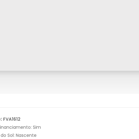
o:
FVA1612
Financiamento:
Sim
 do Sol:
Nascente