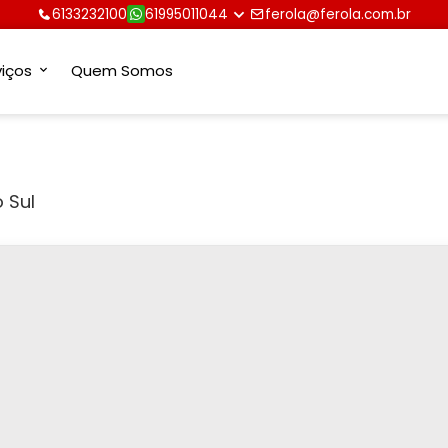
6133232100
61995011044
ferola@ferola.com.br
viços
Quem Somos
o Sul