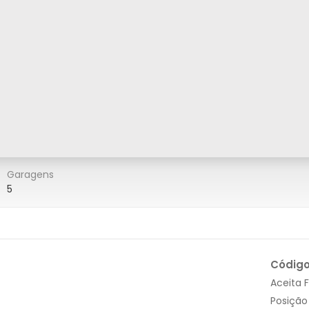
Garagens
5
Códig
Aceita 
Posição