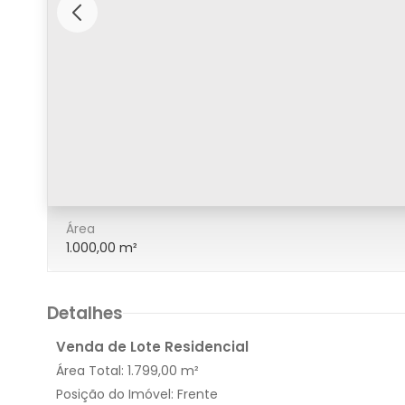
0/30
Área
1.000,00 m²
Detalhes
Venda de Lote Residencial
Área Total:
1.799,00 m²
Posição do Imóvel:
Frente