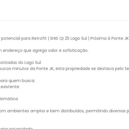
otencial para Retrofit | SHIS QI 25 Lago Sul | Próxima à Ponte JK
um endereço que agrega valor e sofisticação.
rizadas do Lago Sul.
 poucos minutos da Ponte JK, esta propriedade se destaca pelo te
 para quem busca:
 existente
plomática
com ambientes amplos e bem distribuídos, permitindo diversas p