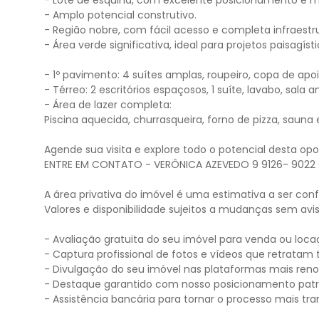
- Lote de esquina, com excelente posicionamento e ma
- Amplo potencial construtivo.
- Região nobre, com fácil acesso e completa infraestr
- Área verde significativa, ideal para projetos paisagíst
- 1º pavimento: 4 suítes amplas, roupeiro, copa de apo
- Térreo: 2 escritórios espaçosos, 1 suíte, lavabo, sal
- Área de lazer completa:
Piscina aquecida, churrasqueira, forno de pizza, sauna
Agende sua visita e explore todo o potencial desta opo
ENTRE EM CONTATO - VERÔNICA AZEVEDO 9 9126- 9022
A área privativa do imóvel é uma estimativa a ser con
Valores e disponibilidade sujeitos a mudanças sem avis
- Avaliação gratuita do seu imóvel para venda ou loca
- Captura profissional de fotos e vídeos que retratam 
- Divulgação do seu imóvel nas plataformas mais reno
- Destaque garantido com nosso posicionamento patroc