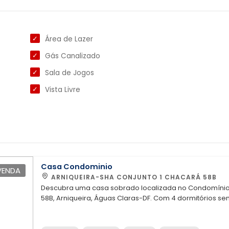
Área de Lazer
Gás Canalizado
Sala de Jogos
Vista Livre
Casa Condominio
VENDA
ARNIQUEIRA-SHA CONJUNTO 1 CHACARÁ 58B
Descubra uma casa sobrado localizada no Condomínio 
58B, Arniqueira, Águas Claras-DF. Com 4 dormitórios s
área total de 700m², ela combina conforto, praticidade e
Perfeita para quem busca espaço e qualidade de vida 
EPNB, Park Way e Pistão Sul. Jarbas (61) 9 8224- 8049 - Creci: 18.892/Df - Espaçosa e bem