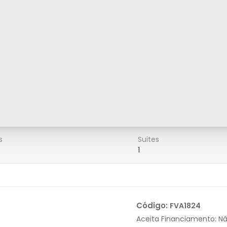
s
Suites
1
Código:
FVA1824
Aceita Financiamento:
N