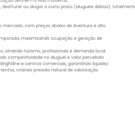
orização definem a vida moderna.
 desfrutar ou alugar a curto prazo (aluguéis diários), totalmen
o mercado, com preços abaixo de Aventura e alto
 temporada, maximizando ocupação e geração de
o, atraindo turismo, profissionais e demanda local
ando competitividade no aluguel e valor percebido
Brightline e centros comerciais, garantindo liquidez
entos, criando pressão natural de valorização