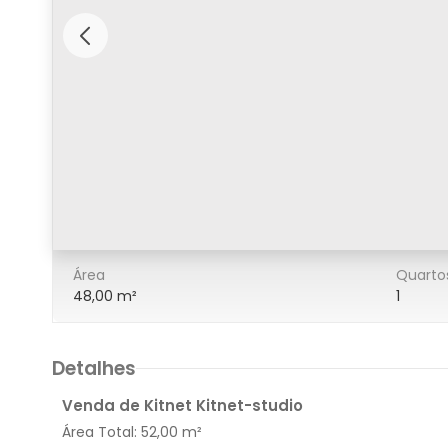
5/25
Área
Quarto
48,00 m²
1
Detalhes
Venda de Kitnet Kitnet-studio
Área Total:
52,00 m²