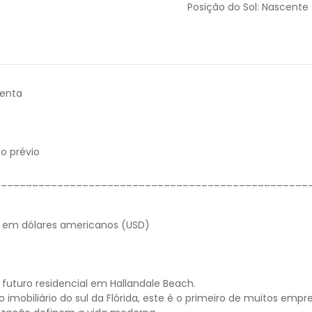
Posição do Sol:
Nascente
senta
o prévio
__________________________________________________
os em dólares americanos (USD)
futuro residencial em Hallandale Beach.
imobiliário do sul da Flórida, este é o primeiro de muitos em