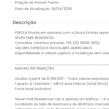
Posição do Imóvel:
Frente
Data de Atualização:
30/04/2026
Descrição
FEROLA Private em parceria com a Souza Estates apre
SEVEN PARK RESIDENCES
Consultas: Verônica Azevedo +55 (61) 99126-9022
VALORES EXPRESSOS EM DÓLARES AMERICANOS
Disponibilidade e valores sujeitos a mudanças sem avis
__________________________________________
MAIORES INFORMAÇÕES
Studios a partir de $ 399,000 - Todos valores express
1 quarto & 1 banheiro • 48m2 área interna (total 53m2)
Fotos book ilustrativo..
Seven Park Residences não é apenas um edifício — é o 
Localizado ao lado de Aventura e do dinâmico mercado 