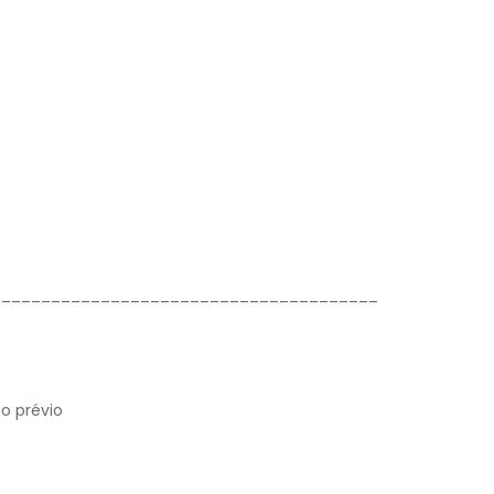
_______________________________________
o prévio