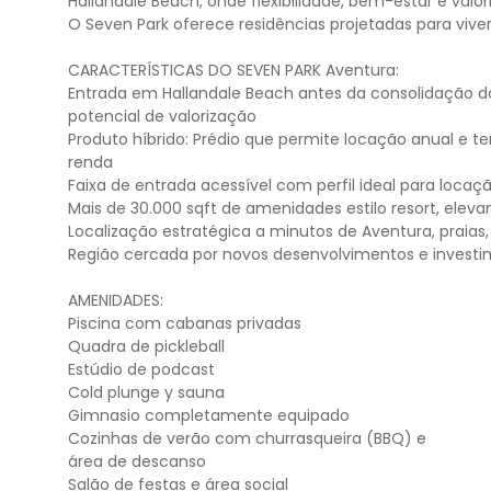
Hallandale Beach, onde flexibilidade, bem-estar e val
O Seven Park oferece residências projetadas para viver,
CARACTERÍSTICAS DO SEVEN PARK Aventura:
Entrada em Hallandale Beach antes da consolidação d
potencial de valorização
Produto híbrido: Prédio que permite locação anual e
renda
Faixa de entrada acessível com perfil ideal para locaçã
Mais de 30.000 sqft de amenidades estilo resort, elev
Localização estratégica a minutos de Aventura, praias, 
Região cercada por novos desenvolvimentos e investim
AMENIDADES:
Piscina com cabanas privadas
Quadra de pickleball
Estúdio de podcast
Cold plunge y sauna
Gimnasio completamente equipado
Cozinhas de verão com churrasqueira (BBQ) e
área de descanso
Salão de festas e área social