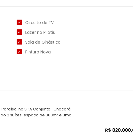
Circuito de TV
Lazer no Pilotis
Sala de Ginástica
Pintura Nova
Paraíso, na SHA Conjunto 1 Chacará
endo 2 suítes, espaço de 300m² e uma
 um lifestyle acolhedor e sofisticado.
perto de grandes referências como
R$ 820.000,