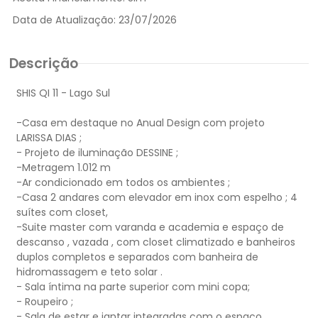
Data de Atualização:
23/07/2026
Descrição
SHIS QI 11 - Lago Sul
-Casa em destaque no Anual Design com projeto
LARISSA DIAS ;
- Projeto de iluminação DESSINE ;
-Metragem 1.012 m
-Ar condicionado em todos os ambientes ;
-Casa 2 andares com elevador em inox com espelho ; 4
suítes com closet,
-Suite master com varanda e academia e espaço de
descanso , vazada , com closet climatizado e banheiros
duplos completos e separados com banheira de
hidromassagem e teto solar .
- Sala íntima na parte superior com mini copa;
- Roupeiro ;
- Sala de estar e jantar integradas com o espaço