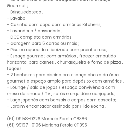
Gourmet ;
- Brinquedoteca ;
- Lavabo ;
- Cozinha com copa com armários Kitchens;
- Lavanderia / passadoria ;
- DCE completa com armários ;
- Garagem para 5 carros ou mais ;
- Piscina aquecida e ionizada com prainha rasa;
- Espaço gourmet com armários , freezer embutido
horizontal para carnes , churrasqueira e forno de pizza ,
fogões .
- 2 banheiros para piscina em espaço abaixo da área
gourmet e espaço amplo para depósito com armários .
- Lounge / sala de jogos / espaço convivência com
mesa de sinuca / TV , sofás e orquidário conjugado;
- Lago japonês com bonsais e carpas com cascata;
- Jardim encantador assinado por Hildo Rocha .
(61) 99158-9226 Marcelo Ferola C8386
(61) 99197- 0106 Mariana Ferola C11395