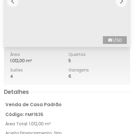
1/50
Área
Quartos
1.012,00 m²
5
Suites
Garagens
4
6
Detalhes
Venda de Casa Padrão
Código:
FMF1635
Área Total:
1.012,00 m²
Aceita Financiamento:
Sim