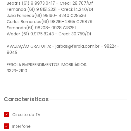
Beatriz (61) 9 9973.0417 - Creci: 28.707/Df
Fernanda (61) 9 8151.2321 - Creci: 14.240/Df
Julia Fonseca(61) 99160- 4240 C28536
Carlos Bernardes(61) 98216- 2865 C26879
Fernando(61) 98208- 0928 C18251
Weder (61) 9.9175.8243 - Creci: 30.759/Df
AVALIAÇÃO GRATUITA: -
jarbas@ferola.com.br
- 98224-
8049
FEROLA EMPREENDIMENTOS IMOBILIÁRIOS.
3323-2100
Características
Circuito de TV
Interfone