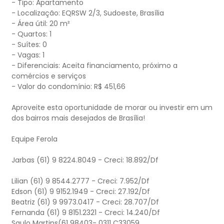
- Tipo: Apartamento
- Localização: EQRSW 2/3, Sudoeste, Brasília
- Área útil: 20 m²
- Quartos: 1
- Suítes: 0
- Vagas: 1
- Diferenciais: Aceita financiamento, próximo a
comércios e serviços
- Valor do condomínio: R$ 451,66
Aproveite esta oportunidade de morar ou investir em um
dos bairros mais desejados de Brasília!
Equipe Ferola
Jarbas (61) 9 8224.8049 - Creci: 18.892/Df
Lilian (61) 9 8544.2777 - Creci: 7.952/Df
Edson (61) 9 9152.1949 - Creci: 27.192/Df
Beatriz (61) 9 9973.0417 - Creci: 28.707/Df
Fernanda (61) 9 8151.2321 - Creci: 14.240/Df
Saulo Martins(61 98403- 0311 C33059