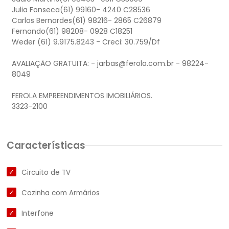
Julia Fonseca(61) 99160- 4240 C28536
Carlos Bernardes(61) 98216- 2865 C26879
Fernando(61) 98208- 0928 C18251
Weder (61) 9.9175.8243 - Creci: 30.759/Df
AVALIAÇÃO GRATUITA: -
jarbas@ferola.com.br
- 98224-
8049
FEROLA EMPREENDIMENTOS IMOBILIÁRIOS.
Características
Circuito de TV
Cozinha com Armários
Interfone