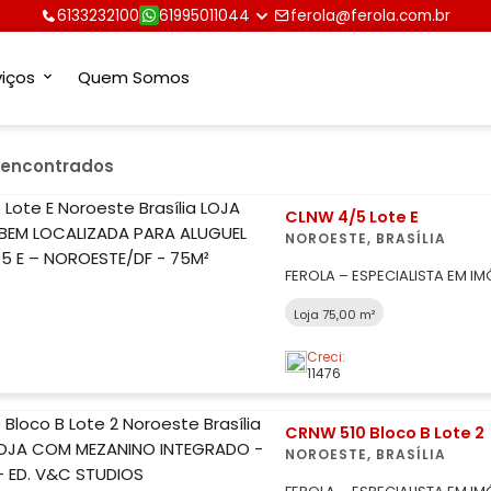
6133232100
61995011044
ferola@ferola.com.br
viços
Quem Somos
 encontrados
CLNW 4/5 Lote E
NOROESTE, BRASÍLIA
FEROLA – ESPECIALISTA EM I
DAS MAIS ACESSADAS DE BRASÍ
Loja 75,00 m²
VENCEDORA PELO 12º ANO CONS
COMERCIAL BEM LOCALIZADA 
Creci:
NOROESTE/DF - 75M² Que 
11476
CRNW 510 Bloco B Lote 2
NOROESTE, BRASÍLIA