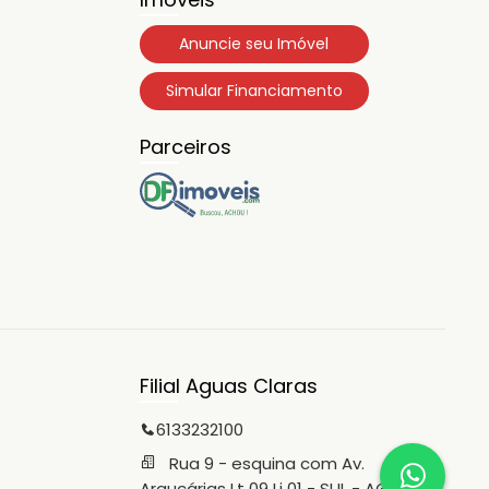
Anuncie seu Imóvel
Simular Financiamento
Parceiros
Filial Aguas Claras
6133232100
Rua 9 - esquina com Av.
Araucárias Lt 09 Lj 01 - SUL - AGUAS