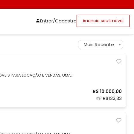
Entrar/Cadastro
Anuncie seu Imóvel
Mais Recente
MÓVEIS PARA LOCAÇÃO E VENDAS, UMA
LIA NO SITE DF IMÓVEIS EM 2022/2023 E
ECUTIVO DO PRÊMIO COLIBRI. LOJA
R$ 10.000,00
PARA ALUGUEL NO CLNW 4/5 E –
m² R$133,33
opo