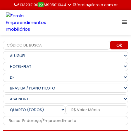
6133232100
61995011044
ferola@ferola.com.br
Ok