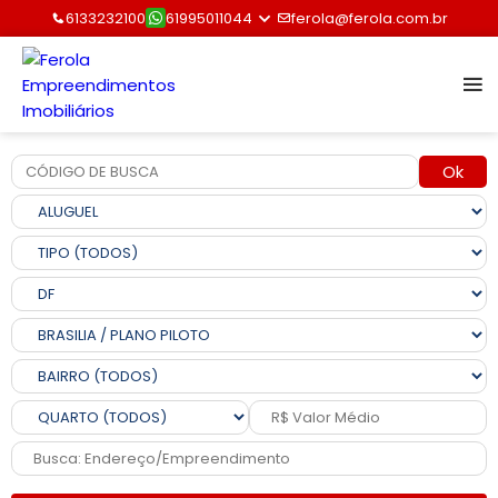
6133232100
61995011044
ferola@ferola.com.br
Ok